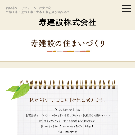
togg
西脇市で、リフォーム・注文住宅・
navi
外構工事・塗装工事・土木工事を扱う建設会社