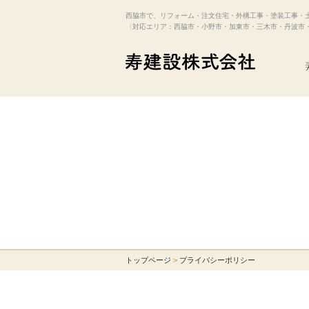
西脇市で、リフォーム・注文住宅・外構工事・塗装工事・
〈対応エリア：西脇市・小野市・加東市・三木市・丹波市
トップページ
>
プライバシーポリシー