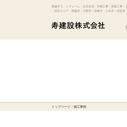
西脇市で、リフォーム・注文住宅・外構工事・塗装工事・
〈対応エリア：西脇市・小野市・加東市・三木市・丹波市
トップページ
>
施工事例