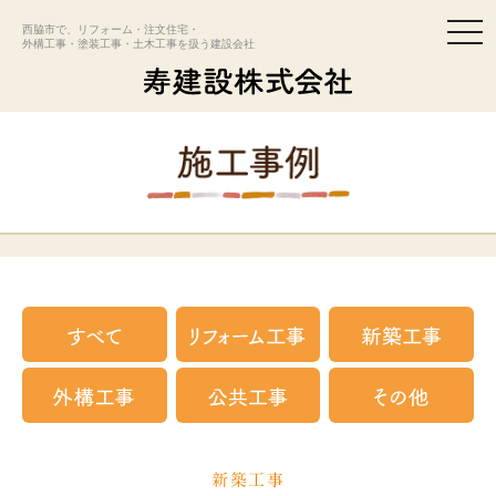
togg
西脇市で、リフォーム・注文住宅・
navi
外構工事・塗装工事・土木工事を扱う建設会社
新築工事